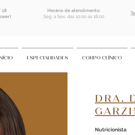
˚ 18
Horário de atendimento:
Te
Tower)
Seg. a Sex. das 10:00 às 18:00
INÍCIO
ESPECIALIDADES
CORPO CLÍNICO
DRA. 
GARZI
Nutricionista