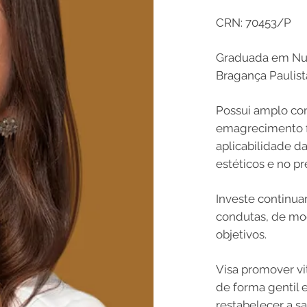
CRN: 70453/P
Graduada em Nutr
Bragança Paulist
Possui amplo co
emagrecimento f
aplicabilidade d
estéticos e no pr
Investe continu
condutas, de mod
objetivos.
Visa promover vit
de forma gentil 
restabelecer a s